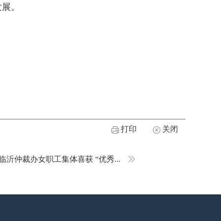
发展。
打印
关闭
临沂仲裁办女职工集体喜获 “优秀...