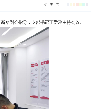
小
中
大
|
记董新华到会指导，支部书记丁爱玲主持会议。